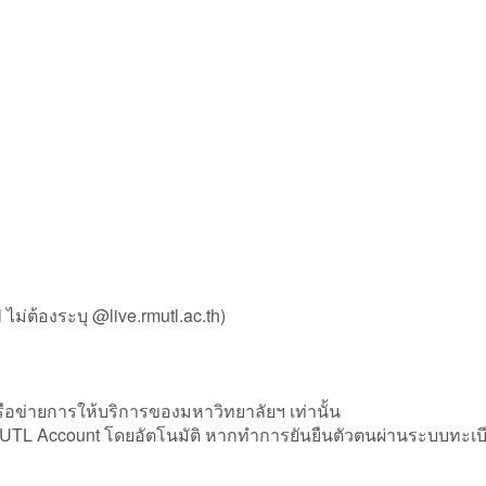
ม่ต้องระบุ @live.rmutl.ac.th)
อข่ายการให้บริการของมหาวิทยาลัยฯ เท่านั้น
น RMUTL Account โดยอัตโนมัติ หากทำการยันยืนตัวตนผ่านระบบทะเบ