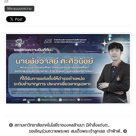
ใต้
ให้คะแนนบทความ
สภามหาวิทยาลัยเทคโนโลยีราชมงคลล้านนา มีคำสั่งแต่งต...
ขอ​เชิญร่วมถวายพระพร สมเด็จพระเจ้าลูกเธอ เจ้าฟ้าพั...