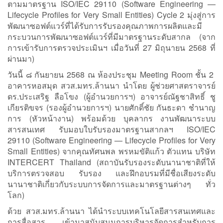
ตามมาตรฐาน ISO/IEC 29110 (Software Engineering —
Lifecycle Profiles for Very Small Entities) Cycle 2 มุ่งสู่การ
พัฒนาซอฟต์แวร์ที่ได้รับการรับรองคุณภาพการผลิตและมี
กระบวนการพัฒนาซอฟต์แวร์ที่มีมาตรฐานระดับสากล (จาก
การเข้ารับการตรวจประเมินฯ เมื่อวันที่ 27 มิถุนายน 2568 ที่
ผ่านมา)
วันนี้ ๘ กันยายน 2568 ณ ห้องประชุม Meeting Room ชั้น 2
อาคารหอสมุด สวส.มทร.ล้านนา นำโดย ผู้ช่วยศาสตราจารย์
ดร.ประเสริฐ ลือโขง (ผู้อำนวยการฯ) อาจารย์ณัฐชาสิทธิ์ ชู
เกียรติขจร (รองผู้อำนวยการฯ) นายศักดิ์ชัย กันธะดา ชำนาญ
การ (หัวหน้างาน) พร้อมด้วย บุคลากร งานพัฒนาระบบ
สารสนเทศ รับมอบใบรับรองมาตรฐานสากลฯ ISO/IEC
29110 (Software Engineering — Lifecycle Profiles for Very
Small Entities) จากคุณทัศนพล พรหมขัติแก้ว ตัวแทน บริษัท
INTERCERT Thailand (สถาบันรับรองระดับนานาชาติที่ให้
บริการตรวจสอบ รับรอง และฝึกอบรมที่มีชื่อเสียงระดับ
นานาชาติเกี่ยวกับระบบการจัดการและมาตรฐานต่างๆ ทั่ว
โลก)
ด้วย สวส.มทร.ล้านนา ได้นำระบบเทคโนโลยีสารสนเทศและ
การสื่อสาร เข้ามาสนับสนุนการบริหารจัดการสำหรับการ