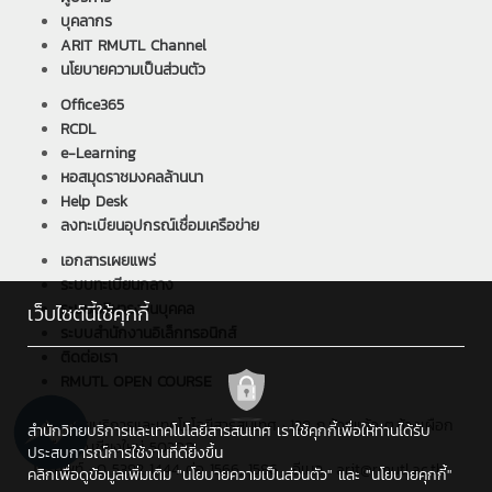
บุคลากร
ARIT RMUTL Channel
นโยบายความเป็นส่วนตัว
Office365
RCDL
e-Learning
หอสมุดราชมงคลล้านนา
Help Desk
ลงทะเบียนอุปกรณ์เชื่อมเครือข่าย
เอกสารเผยแพร่
ระบบทะเบียนกลาง
ระบบบริหารงานบุคคล
เว็บไซต์นี้ใช้คุกกี้
ระบบสำนักงานอิเล็กทรอนิกส์
ติดต่อเรา
RMUTL OPEN COURSE
สำนักวิทยบริการและเทคโนโลยีสารสนเทศ : 128 ถ.ห้วยแก้ว ต.ช้างเผือก
สำนักวิทยบริการและเทคโนโลยีสารสนเทศ เราใช้คุกกี้เพื่อให้ท่านได้รับ
อ.เมือง จ.เชียงใหม่ 50300
ประสบการณ์การใช้งานที่ดียิ่งขึ้น
โทรศัพท์ : 0 5392 1444 ต่อ 1566, 1586 , อีเมล : arit@rmutl.ac.th
คลิกเพื่อดูข้อมูลเพิ่มเติม
"นโยบายความเป็นส่วนตัว"
และ
"นโยบายคุกกี้"