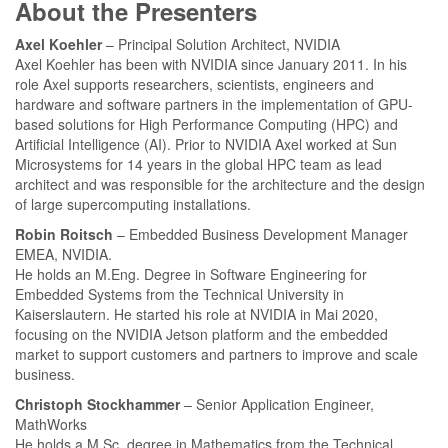
About the Presenters
Axel Koehler
– Principal Solution Architect, NVIDIA
Axel Koehler has been with NVIDIA since January 2011. In his
role Axel supports researchers, scientists, engineers and
hardware and software partners in the implementation of GPU-
based solutions for High Performance Computing (HPC) and
Artificial Intelligence (AI). Prior to NVIDIA Axel worked at Sun
Microsystems for 14 years in the global HPC team as lead
architect and was responsible for the architecture and the design
of large supercomputing installations.
Robin Roitsch
– Embedded Business Development Manager
EMEA, NVIDIA.
He holds an M.Eng. Degree in Software Engineering for
Embedded Systems from the Technical University in
Kaiserslautern. He started his role at NVIDIA in Mai 2020,
focusing on the NVIDIA Jetson platform and the embedded
market to support customers and partners to improve and scale
business.
Christoph Stockhammer
–
Senior Application Engineer,
MathWorks
He holds a M.Sc. degree in Mathematics from the Technical