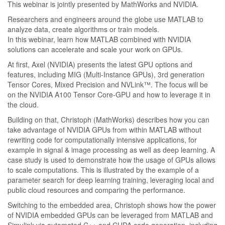
This webinar is jointly presented by MathWorks and NVIDIA.
Researchers and engineers around the globe use MATLAB to
analyze data, create algorithms or train models.
In this webinar, learn how MATLAB combined with NVIDIA
solutions can accelerate and scale your work on GPUs.
At first, Axel (NVIDIA) presents the latest GPU options and
features, including MIG (Multi-Instance GPUs), 3rd generation
Tensor Cores, Mixed Precision and NVLink™. The focus will be
on the NVIDIA A100 Tensor Core-GPU and how to leverage it in
the cloud.
Building on that, Christoph (MathWorks) describes how you can
take advantage of NVIDIA GPUs from within MATLAB without
rewriting code for computationally intensive applications, for
example in signal & image processing as well as deep learning. A
case study is used to demonstrate how the usage of GPUs allows
to scale computations. This is illustrated by the example of a
parameter search for deep learning training, leveraging local and
public cloud resources and comparing the performance.
Switching to the embedded area, Christoph shows how the power
of NVIDIA embedded GPUs can be leveraged from MATLAB and