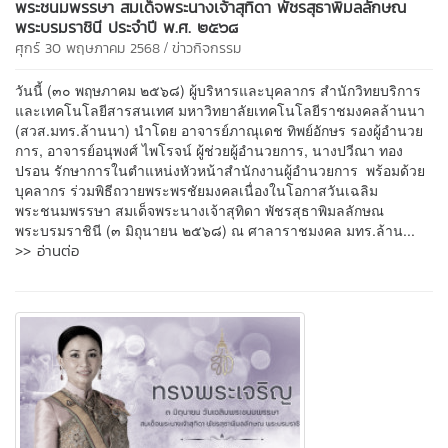
พระชนมพรรษา สมเด็จพระนางเจ้าสุทิดา พัชรสุธาพิมลลักษณ
พระบรมราชินี ประจำปี พ.ศ. ๒๕๖๘
/
ศุกร์ 30 พฤษภาคม 2568
ข่าวกิจกรรม
วันนี้ (๓๐ พฤษภาคม ๒๕๖๘) ผู้บริหารและบุคลากร สำนักวิทยบริการ
และเทคโนโลยีสารสนเทศ มหาวิทยาลัยเทคโนโลยีราชมงคลล้านนา
(สวส.มทร.ล้านนา) นำโดย อาจารย์ภาณุเดช ทิพย์อักษร รองผู้อำนวย
การ, อาจารย์อนุพงศ์ ไพโรจน์ ผู้ช่วยผู้อำนวยการ, นางปวีณา ทอง
ปรอน รักษาการในตำแหน่งหัวหน้าสำนักงานผู้อำนวยการ พร้อมด้วย
บุคลากร ร่วมพิธีถวายพระพรชัยมงคลเนื่องในโอกาสวันเฉลิม
พระชนมพรรษา สมเด็จพระนางเจ้าสุทิดา พัชรสุธาพิมลลักษณ
พระบรมราชินี (๓ มิถุนายน ๒๕๖๘) ณ ศาลาราชมงคล มทร.ล้าน...
>> อ่านต่อ