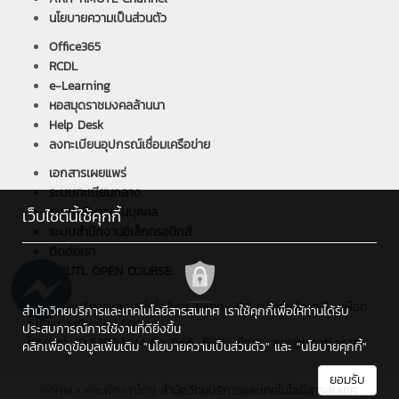
นโยบายความเป็นส่วนตัว
Office365
RCDL
e-Learning
หอสมุดราชมงคลล้านนา
Help Desk
ลงทะเบียนอุปกรณ์เชื่อมเครือข่าย
เอกสารเผยแพร่
ระบบทะเบียนกลาง
ระบบบริหารงานบุคคล
เว็บไซต์นี้ใช้คุกกี้
ระบบสำนักงานอิเล็กทรอนิกส์
ติดต่อเรา
RMUTL OPEN COURSE
สำนักวิทยบริการและเทคโนโลยีสารสนเทศ : 128 ถ.ห้วยแก้ว ต.ช้างเผือก
สำนักวิทยบริการและเทคโนโลยีสารสนเทศ เราใช้คุกกี้เพื่อให้ท่านได้รับ
อ.เมือง จ.เชียงใหม่ 50300
ประสบการณ์การใช้งานที่ดียิ่งขึ้น
โทรศัพท์ : 0 5392 1444 ต่อ 1566, 1586 , อีเมล : arit@rmutl.ac.th
คลิกเพื่อดูข้อมูลเพิ่มเติม
"นโยบายความเป็นส่วนตัว"
และ
"นโยบายคุกกี้"
ยอมรับ
ออกแบบและพัฒนาโดย
สำนักวิทยบริการและเทคโนโลยีสารสนเทศ