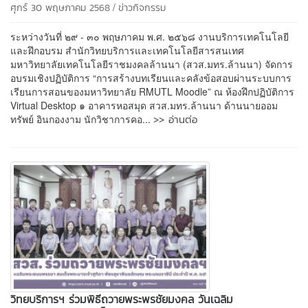
/
ศุกร์ 30 พฤษภาคม 2568
ข่าวกิจกรรม
ระหว่างวันที่ ๒๙ - ๓๐ พฤษภาคม พ.ศ. ๒๕๖๘ งานบริการเทคโนโลยี
และฝึกอบรม สำนักวิทยบริการและเทคโนโลยีสารสนเทศ
มหาวิทยาลัยเทคโนโลยีราชมงคลล้านนา (สวส.มทร.ล้านนา) จัดการ
อบรมเชิงปฏิบัติการ “การสร้างบทเรียนและคลังข้อสอบผ่านระบบการ
เรียนการสอนของมหาวิทยาลัย RMUTL Moodle” ณ ห้องฝึกปฏิบัติการ
Virtual Desktop ๑ อาคารหอสมุด สวส.มทร.ล้านนา ด้านนายออม
>> อ่านต่อ
ทรัพย์ อินกองงาม นักวิชาการคอ...
วิทยบริการฯ ร่วมพิธีถวายพระพรชัยมงคล วันเฉลิม