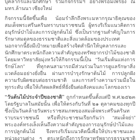
บุคลากรและนักศึกษา ร่วมกิจกรรมฯ อย่างพร้อมเพรียง ณ
มทร.ล้านนา เชียงใหม่
กิจกรรมนี้จัดขึ้นเพื่อ น้อมรำลึกถึงพระมหากรุณาธิคุณของ
สมเด็จพระศรีนครินทราบรมราชชนนี ผู้ทรงริเริ่มแนวคิดการ
อนุรักษ์ป่าไม้และการปลูกต้นไม้ ซึ่งเป็นรากฐานสำคัญในการ
รักษาสมดุลของธรรมชาติและสิ่งแวดล้อมของประเทศ
นอกจากนี้ยังมีเป้าหมายเพื่อสร้างจิตสำนึกให้บุคลากรและ
นักศึกษาตระหนักถึงความสำคัญของทรัพยากรป่าไม้ของชาติ
โดยมหาวิทยาลัยมุ่งหวังให้กิจกรรมนี้เป็น “วันเริ่มต้นแห่งการ
รักษ์โลก” ที่ทุกคนสามารถมีส่วนร่วมในการดูแลรักษาสิ่ง
แวดล้อมอย่างยั่งยืน ผ่านการบำรุงรักษาต้นไม้ การปลูกฝัง
ความรับผิดชอบต่อธรรมชาติ และการสร้างความร่วมมือใน
ทุกระดับ เพื่อให้เกิดผลลัพธ์ที่ยั่งยืนต่อสังคมและโลกของเรา
“วันต้นไม้ประจำปีของชาติ”
ถูกกำหนดขึ้นตั้งแต่ปี พ.ศ.๒๕๒๓
โดยรัฐบาลในสมัยนั้น เพื่อให้ตรงกับวันที่ ๒๑ ตุลาคมของทุกปี
ซึ่งเป็นวันคล้ายวันพระราชสมภพของสมเด็จพระศรีนครินท
ราบรมราชชนนี หรือที่ประชาชนเรียกกันว่า “สมเด็จย่า”
พระองค์ทรงเล็งเห็นถึงความสำคัญของการอนุรักษ์ป่าไม้และ
การปลูกต้นไม้ จึงทรงริเริ่มแนวคิดนี้เพื่อให้ประชาชนและ
หน่วยงานต่าง ๆ ตระหนักถึงการรักษาทรัพยากรธรรมชาติ