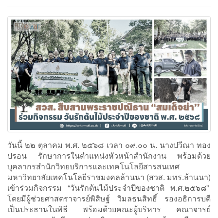
วันนี้ ๒๒ ตุลาคม พ.ศ. ๒๕๖๘ เวลา ๐๙.๐๐ น. นางปวีณา ทอง
ปรอน รักษาการในตำแหน่งหัวหน้าสำนักงาน พร้อมด้วย
บุคลากรสำนักวิทยบริการและเทคโนโลยีสารสนเทศ
มหาวิทยาลัยเทคโนโลยีราชมงคลล้านนา (สวส. มทร.ล้านนา)
เข้าร่วมกิจกรรม “วันรักต้นไม้ประจำปีของชาติ พ.ศ.๒๕๖๘”
โดยมีผู้ช่วยศาสตราจารย์พิสิษฐ์ วิมลธนสิทธิ์ รองอธิการบดี
เป็นประธานในพิธี พร้อมด้วยคณะผู้บริหาร คณาจารย์