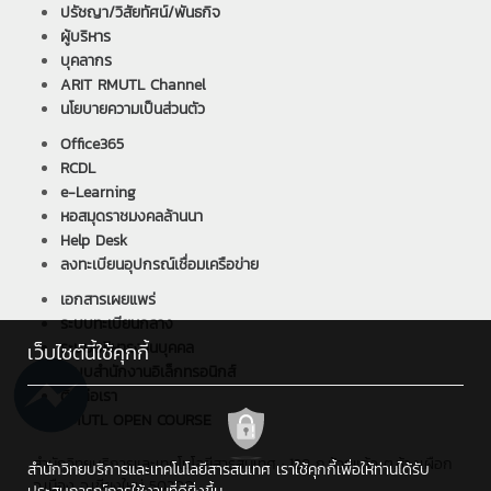
ปรัชญา/วิสัยทัศน์/พันธกิจ
ผู้บริหาร
บุคลากร
ARIT RMUTL Channel
นโยบายความเป็นส่วนตัว
Office365
RCDL
e-Learning
หอสมุดราชมงคลล้านนา
Help Desk
ลงทะเบียนอุปกรณ์เชื่อมเครือข่าย
เอกสารเผยแพร่
ระบบทะเบียนกลาง
ระบบบริหารงานบุคคล
เว็บไซต์นี้ใช้คุกกี้
ระบบสำนักงานอิเล็กทรอนิกส์
ติดต่อเรา
RMUTL OPEN COURSE
สำนักวิทยบริการและเทคโนโลยีสารสนเทศ : 128 ถ.ห้วยแก้ว ต.ช้างเผือก
สำนักวิทยบริการและเทคโนโลยีสารสนเทศ เราใช้คุกกี้เพื่อให้ท่านได้รับ
อ.เมือง จ.เชียงใหม่ 50300