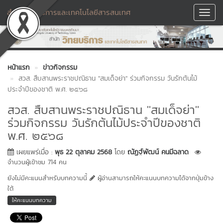
สำนักวิทยบริการและเทคโนโลยีสารสนเทศ
Toggl
Navig
หน้าแรก
ข่าวกิจกรรม
สวส. สืบสานพระราชปณิธาน ''สมเด็จย่า'' ร่วมกิจกรรม วันรักต้นไม้
ประจำปีของชาติ พ.ศ. ๒๕๖๘
สวส. สืบสานพระราชปณิธาน ''สมเด็จย่า''
ร่วมกิจกรรม วันรักต้นไม้ประจำปีของชาติ
พ.ศ. ๒๕๖๘
เผยแพร่เมื่อ :
พุธ 22 ตุลาคม 2568
โดย
ณัฏฐ์พัฒน์ คนมีฉลาด
จำนวนผู้เข้าชม 714 คน
ยังไม่มีคะแนนสำหรับบทความนี้
ผู้อ่านสามารถให้คะแนนบทความได้จากปุ่มข้าง
ใต้
ให้คะแนนบทความ