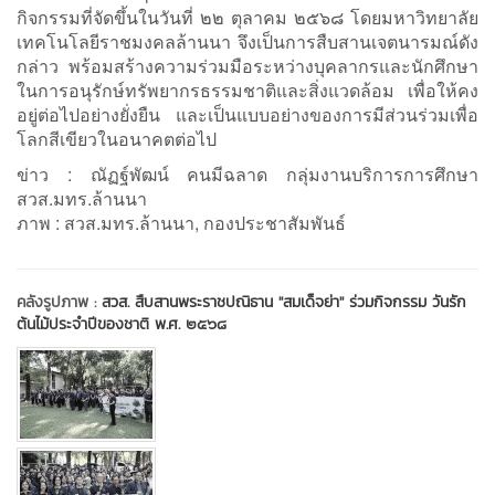
กิจกรรมที่จัดขึ้นในวันที่ ๒๒ ตุลาคม ๒๕๖๘ โดยมหาวิทยาลัย
เทคโนโลยีราชมงคลล้านนา จึงเป็นการสืบสานเจตนารมณ์ดัง
กล่าว พร้อมสร้างความร่วมมือระหว่างบุคลากรและนักศึกษา
ในการอนุรักษ์ทรัพยากรธรรมชาติและสิ่งแวดล้อม เพื่อให้คง
อยู่ต่อไปอย่างยั่งยืน และเป็นแบบอย่างของการมีส่วนร่วมเพื่อ
โลกสีเขียวในอนาคตต่อไป
ข่าว : ณัฏฐ์พัฒน์ คนมีฉลาด กลุ่มงานบริการการศึกษา
สวส.มทร.ล้านนา
ภาพ : สวส.มทร.ล้านนา, กองประชาสัมพันธ์
คลังรูปภาพ :
สวส. สืบสานพระราชปณิธาน ''สมเด็จย่า'' ร่วมกิจกรรม วันรัก
ต้นไม้ประจำปีของชาติ พ.ศ. ๒๕๖๘