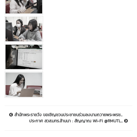
สำนักพระราชวัง ขอเชิญชวนประชาชนร่วมลงนามถวายพระพรช...
ประกาศ สวส.มทร.ล้านนา : สัญญาณ Wi-Fi @RMUTL...