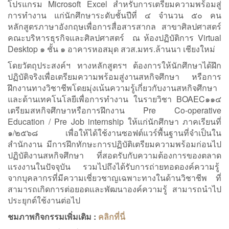
โปรแกรม Microsoft Excel สำหรับการเตรียมความพร้อมสู่
การทำงาน แก่นักศึกษาระดับชั้นปีที่ ๔ จำนวน ๕๐ คน
หลักสูตรภาษาอังกฤษเพื่อการสื่อสารสากล สาขาศิลปศาสตร์
คณะบริหารธุรกิจและศิลปศาสตร์
ณ ห้องปฏิบัติการ Virtual
Desktop ๑ ชั้น ๑ อาคารหอสมุด สวส.มทร.ล้านนา เชียงใหม่
โดยวัตถุประสงค์ฯ ทางหลักสูตรฯ ต้องการให้นักศึกษาได้ฝึก
ปฏิบัติจริงเพื่อเตรียมความพร้อมสู่งานสหกิจศึกษา หรือการ
ฝึกงานทางวิชาชีพโดยมุ่งเน้นความรู้เกี่ยวกับงานสหกิจศึกษา
และด้านเทคโนโลยีเพื่อการทำงาน ในรายวิชา BOAEC๑๑๔
เตรียมสหกิจศึกษาหรือการฝึกงาน Pre Co-operative
Education / Pre Job internship ให้แก่นักศึกษา ภาคเรียนที่
๑/๒๕๖๘ เพื่อให้ได้ใช้งานซอฟต์แวร์พื้นฐานที่จำเป็นใน
สำนักงาน มีการฝึกทักษะการปฏิบัติเตรียมความพร้อมก่อนไป
ปฏิบัติงานสหกิจศึกษา ที่สอดรับกับความต้องการของตลาด
แรงงานในปัจจุบัน รวมไปถึงได้รับการถ่ายทอดองค์ความรู้
จากบุคลากรที่มีความเชี่ยวชาญเฉพาะทางในด้านวิชาชีพ ที่
สามารถเกิดการต่อยอดและพัฒนาองค์ความรู้ สามารถนำไป
ประยุกต์ใช้งานต่อไป
ชมภาพกิจกรรมเพิ่มเติม :
คลิกที่นี่