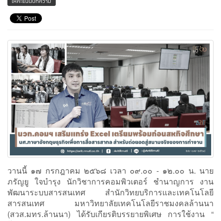
ให้คะแนนบทความ
วานนี้ ๑๗ กรกฎาคม ๒๕๖๘ เวลา ๐๙.๐๐ - ๑๒.๐๐ น. นาย
ภรัญยู ใจบำรุง นักวิชาการคอมพิวเตอร์ ชำนาญการ งาน
พัฒนาระบบสารสนเทศ สำนักวิทยบริการและเทคโนโลยี
สารสนเทศ มหาวิทยาลัยเทคโนโลยีราชมงคลล้านนา
(สวส.มทร.ล้านนา) ได้รับเกียรติบรรยายพิเศษ การใช้งาน “