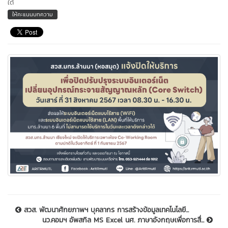
ใต้
ให้คะแนนบทความ
สวส. พัฒนาศักยภาพฯ บุคลากร การสร้างข้อมูลเทคโนโลยี...
นว.คอมฯ อัพสกิล MS Excel นศ. ภาษาอังกฤษเพื่อการสื่...