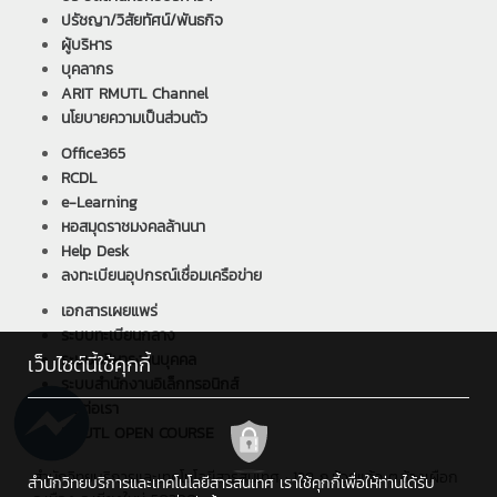
ปรัชญา/วิสัยทัศน์/พันธกิจ
ผู้บริหาร
บุคลากร
ARIT RMUTL Channel
นโยบายความเป็นส่วนตัว
Office365
RCDL
e-Learning
หอสมุดราชมงคลล้านนา
Help Desk
ลงทะเบียนอุปกรณ์เชื่อมเครือข่าย
เอกสารเผยแพร่
ระบบทะเบียนกลาง
ระบบบริหารงานบุคคล
เว็บไซต์นี้ใช้คุกกี้
ระบบสำนักงานอิเล็กทรอนิกส์
ติดต่อเรา
RMUTL OPEN COURSE
สำนักวิทยบริการและเทคโนโลยีสารสนเทศ : 128 ถ.ห้วยแก้ว ต.ช้างเผือก
สำนักวิทยบริการและเทคโนโลยีสารสนเทศ เราใช้คุกกี้เพื่อให้ท่านได้รับ