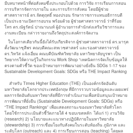
มีบทบาทหน้าที่ต่อสังคมซึ่งประกอบไปด้วย การวิจัย การเรียนการสอน
การบริหารจัดการภายใน และการบริการสังคม โดยมีผู้ช่วย
ศาสตราจารย์ ดร.จัตตุฤทธิ์ ทองปรอน รักษาราชการแทนอธิการบดี
เป็นประธานเปิดการอบรม พร้อมด้วย ผู้ช่วยศาสตราจารย์ ว่าที่ร้อย
โทร ดร.ณัฐรัตน์ ปาณานนท์ ผู้อำนวยการสำนักส่งเสริมวิชาการและ
งานทะเบียน กล่าวรายงานถึงวัตถุประสงค์การจัดงาน
ในโอกาสเดียวกันนี้ยังได้รับเกียรติจาก ผู้ช่วยศาสตราจารย์ ดร.มารุต
ตั้งวัฒนาชุลีพร คณบดีคณะสหเวชศาสตร์ และรองศาสตราจารย์
ดร.วิทวัส แจ้งเอี่ยม คณบดีบัณฑิตวิทยาลัย มหาวิทยาลัยบูรพา เป็น
วิทยากรให้ความรู้ในกิจกรรม Work Shop “เทคนิคการจัดเก็บข้อมูลให้
ตรงตามตัวชี้วัด ของเป้าหมายการพัฒนาอย่างยั่งยืน SDGs 1-17 ของ
Sustainable Development Goals: SDGs หรือ THE Impact Ranking
สำหรับ Times Higher Education (THE) เป็นองค์กรจัดอันดับ
มหาวิทยาลัยโลกจากประเทศอังกฤษ ที่มีการรวบรวมข้อมูลและเผยแพร่
ผลการจัดอันดับมหาวิทยาลัยที่มีการดำเนินงานเพื่อสนับสนุนเป้าหมาย
การพัฒนาที่ยั่งยืน (Sustainable Development Goals: SDGs) หรือ
“THE Impact Rankings” เพื่อแสดงสถานะของมหาวิทยาลัยทั่วโลก
โดยใช้การประเมินตัวชี้วัดภายใต้ 4 ขอบเขตหลัก ได้แก่ 1) งานวิจัย
(research) 2) นโยบายและแนวทางปฏิบัติภายในมหาวิทยาลัย
(stewardship) 3) การเชื่อมโยงกับสังคมในระดับท้องถิ่น ภูมิภาค และ
ระดับโลก (outreach) และ 4) การเรียนการสอน (teaching) โดยผล