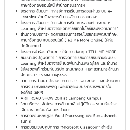
ภาษาอังกฤษออนไลน์ สำนักวิทยบริการฯ
โครงการ สัมมนาฯ “การจัดการเรียนการสอนผ่านระบบ e-
Learning สำหรับอาจารย์ มทร.ล้านนา จอมทอง”
โครงการ สัมมนาฯ “การจัดการเรียนการสอนผ่านระบบ e-
Learning สำหรับอาจารย์ วิทยาลัยเทคโนโลยีและสหวิทยาการ”
สำนักวิทยบริการฯ จัดการเรียนการสอนโปรแกรมพัฒนาทักษะ
ภาษาอังกฤษ แบบออนไลน์ (Tell Me More Online) ให้กับ
นักศึกษาใหม่
โครงการนำร่อง ทักษะการใช้ภาษาอังกฤษ TELL ME MORE
สัมมนาเชิงปฏิบัติการ “ การจัดการเรียนการสอนผ่านระบบ e -
Learning สำหรับอาจารย์ เขตพื้นที่น่าน,พิษณุโลก และลำปาง
ไมโครซอฟท์ ฯร่วมกับบริษัท ลานนาคอม ฯ และสวท.มทร.ล้านนา
จัดอบรม SCVMM+Hyper-V
สวท. มทร.ล้านนา จัดอบรมฯ การวางแผนระบบงานงบประมาณ
การเงิน บัญชีและพัสดุ เพื่อเข้าสู่ระบบบริหารทรัพยากรใน
องค์กร (ERP)
ARIT ROAD SHOW 2011 at Lampang Campus
วิทยบริการฯ จัดโครงการสัมมนาเชิงปฏิบัติการ ระบบรับชำระ
เงินและออกใบเสร็จ มทร.ล้านนา
การทดสอบหลักสูตร Word Processing และ Spreadsheets
รุ่นที่ 3
การอบรมเชิงปฏิบัติการ “Microsoft Classroom” สำหรับ