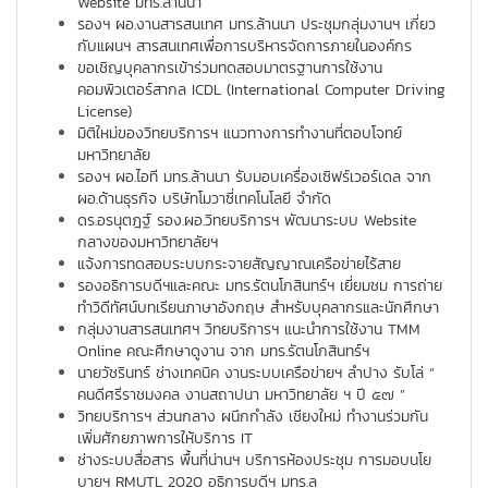
Website มทร.ล้านนา
รองฯ ผอ.งานสารสนเทศ มทร.ล้านนา ประชุมกลุ่มงานฯ เกี่ยว
กับแผนฯ สารสนเทศเพื่อการบริหารจัดการภายในองค์กร
ขอเชิญบุคลากรเข้าร่วมทดสอบมาตรฐานการใช้งาน
คอมพิวเตอร์สากล ICDL (International Computer Driving
License)
มิติใหม่ของวิทยบริการฯ แนวทางการทำงานที่ตอบโจทย์
มหาวิทยาลัย
รองฯ ผอ.ไอที มทร.ล้านนา รับมอบเครื่องเซิฟร์เวอร์เดล จาก
ผอ.ด้านธุรกิจ บริษัทโมวาซี่เทคโนโลยี จำกัด
ดร.อรนุตฎฐ์ รอง.ผอ.วิทยบริการฯ พัฒนาระบบ Website
กลางของมหาวิทยาลัยฯ
แจ้งการทดสอบระบบกระจายสัญญาณเครือข่ายไร้สาย
รองอธิการบดีฯและคณะ มทร.รัตนโกสินทร์ฯ เยี่ยมชม การถ่าย
ทำวิดีทัศน์บทเรียนภาษาอังกฤษ สำหรับบุคลากรและนักศึกษา
กลุ่มงานสารสนเทศฯ วิทยบริการฯ แนะนำการใช้งาน TMM
Online คณะศึกษาดูงาน จาก มทร.รัตนโกสินทร์ฯ
นายวัชรินทร์ ช่างเทคนิค งานระบบเครือข่ายฯ ลำปาง รับโล่ “
คนดีศรีราชมงคล งานสถาปนา มหาวิทยาลัย ฯ ปี ๕๗ ”
วิทยบริการฯ ส่วนกลาง ผนึกกำลัง เชียงใหม่ ทำงานร่วมกัน
เพิ่มศักยภาพการให้บริการ IT
ช่างระบบสื่อสาร พื้นที่น่านฯ บริการห้องประชุม การมอบนโย
บายฯ RMUTL 2020 อธิการบดีฯ มทร.ล