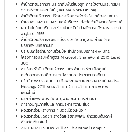
สำนักวิทยบริการฯ ประชาสัมพันธ์เชิงรุก การใช้งานโปรแกรมฯ
ภาษาอังกฤษออนไลน์ (Tell Me More Online)
สำนักวิทยบริการฯ ปรึกษาหารือการจัดทำเว็บไซด์กลางคณะฯ
นำเสนอฯ RMUTL MIS แด่ผู้บริหารฯ สังกัดสำนักงานอธิการบดี
ผอ.สำนักวิทยบริการฯ ร่วมป๋าเวณีดำหัวอธิการบดีฯและอาจารย์
อาวุโส ปี 2555
สำนักวิทยบริการฯ.มรภ.เชียงราย ศึกษาดูงาน สำนักวิทย
บริการฯ..มทร.ล้านนา
ประชุมเครือข่ายความร่วมมือ สำนักวิทยบริการฯ ๙ มทร.
โครงการอบรมหลักสูตร Microsoft SharePoint 2010 Level
300
อ.ปวียา รักนิ่ม วิทยบริการฯ มทร.ล้านนา ร่วมเปิดศูนย์
ตะวันออกกลางศึกษาและห้องสมุด ประชาคมอาเซียน
คว้าถ้วยพระราชทาน สมเด็จพระเทพฯ และครองแชมป์ M-150
Ideology 2011 พยัคฆ์ล้านนา 2 มทร.ล้านนา ภาคพายัพ
เชียงใหม่
มรภ.กำแพงเพชร ศึกษาดูงาน สวท.มทร.ล้านนา
การควบคุมภายในและการบริหารความเสี่ยง
ผอ.สวท.ร่วมฯรายการ " มองเมืองเหนือ "
ผอ.สวท.ร่วมแถลงฯ รางวัลเหรียญพิเศษ ข่าวรอบสัปดาห์
จังหวัดเชียงใหม่
ARIT ROAD SHOW 2011 at Chiangmai Campus