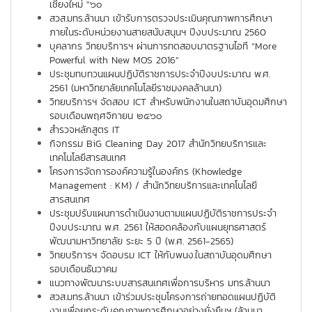
เชียงใหม่ "๖๐
สวส.มทร.ล้านนา เข้ารับการตรวจประเมินคุณภาพการศึกษา
ภายในระดับหน่วยงานสายสนับสนุนฯ ปีงบประมาณ 2560
บุคลากร วิทยบริการฯ ผ่านการทดสอบมาตรฐานไอที “More
Powerful with New MOS 2016”
ประชุมทบทวนแผนปฏิบัติราชการประจำปีงบประมาณ พ.ศ.
2561 (มหาวิทยาลัยเทคโนโลยีราชมงคลล้านนา)
วิทยบริการฯ จัดสอบ ICT สำหรับพนักงานในสถาบันอุดมศึกษา
รอบเดือนพฤศจิกายน ๒๕๖๐
สำรวจหลักสูตร IT
กิจกรรม BiG Cleaning Day 2017 สำนักวิทยบริการและ
เทคโนโลยีสารสนเทศ
โครงการจัดการองค์ความรู้ในองค์กร (Khowledge
Management : KM) / สำนักวิทยบริการและเทคโนโลยี
สารสนเทศ
ประชุมปรับแผนการดำเนินงานตามแผนปฏิบัติราชการประจำ
ปีงบประมาณ พ.ศ. 2561 ให้สอดคล้องกับแผนยุทธศาสตร์
พัฒนามหาวิทยาลัย ระยะ 5 ปี (พ.ศ. 2561-2565)
วิทยบริการฯ จัดอบรม ICT ให้กับพนง.ในสถาบันอุดมศึกษา
รอบเดือนธันวาคม
แนวทางพัฒนาระบบสารสนเทศเพื่อการบริหาร มทร.ล้านนา
สวส.มทร.ล้านนา เข้าร่วมประชุมโครงการถ่ายทอดแผนปฏิบัติ
งานเพื่อยกระดับคุณภาพการศึกษาอย่างยั่งยืนฯ (ล้านนา