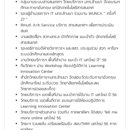
กลุ่มงานระบบสารสนเทศฯ วิทยบริการฯ มทร.ล้านนา จัดอบรมฯ
ทักษะภาษาอังกฤษ แก่นักเทคโนโลยีสารสนเทศ
รองผู้อำนวยการฯ IT มทร.ล้านนา ร่วมงาน WUNCA " ครั้งที่
27 "
Rmutl Arit Service บริการ สารสนเทศฯ เพื่อการประเมิน
สมศ.
งานผลิตสื่อฯ สวท.มทร.ล บักทึกภาพ แนะนำตัว นักเทคโนโลยี
สารสนเทศ
รองอธิการบดีฝ่ายวิชาการฯ และสสว. ประชุมร่วม สวท. หารือฯ
ระบบนักศึกษาและหลักสูตร
งานวิทยบริการฯ พื้นที่ลำปาง แนะนำ IT นศ.ใหม่ ปี" 56
ทีมวิทยะฯ น่าน Workshop ห้องปฏิบัติการ Learning
Innovation Center
สำนักวิทยบริการฯ.มทร.ล้านนา จัดสอบวัดระดับภาษาอังกฤษ
นักศึกษาใหม่ ระดับปวช. วิทยาลัยเทคโนโลยีและสห
วิทยาการ(ดอยสะเก็ด)
วิทยบริการฯ เขตพื้นที่น่าน แนะนำการใช้งาน IT นศ.ใหม่ ปี 56
วิทยบริการ เขตพื้นที่ตาก อบรมการใช้ห้องปฏิบัติการ
Learning Innovation Center
วิทยบริการฯส่วนกลาง ร่วมกับ ภาคพายัพฯ จัดสอบ Tell me
more online นศ.ใหม่ 56
วิทยะฯ รวมพลัง เตรียมพร้อมรับ สอบTMM นศ.ใหม่ 56 ภาค
พายัพฯ