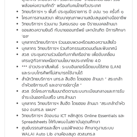
พลังแห่งความภักดี” พร้อมกับคนไทยทั่วประเทศ
วิทยบริการฯ ๖ พื้นที่ ประชุมข้อราชการ ปี งปม. ๖๐ ครั้งที่ ๑
โครงการลานเสวนา พัฒนาคุณภาพงานสนับสนุนอย่างมืออาชีพ
วิทยบริการฯ ร่วมงาน วันครบรอบ ๑๒ ปีราชมงคลล้านนา
ขอแสดงความยินดี กับนายออมทรัพย์ มหาบัณฑิต ปีการศึกษา
’๕๙
บุคลากรวิทยบริการฯ ร่วมมอบพวงหรีดแสดงความเสียใจ
บุคลากร วิทยบริการฯ ร่วมกิจกรรมสวดมนต์และฟังเทศน์
สวส. ประชุมความร่วมมือกับภาคีเครือข่าย เพื่อขับเคลื่อน
เศรษฐกิจภาคเหนือตามนโยบายประเทศไทย 4.0
*** ข่าวประชาสัมพันธ์ : ระบบอินเทอร์เน็ตแบบใช้สาย (LAN)
และระบบโทรศัพท์ไม่สามารถใช้งานได้
สำนักวิทยบริการฯ มทร.ล สืบฮีต โตยฮอย ล้านนา “ สระเกล้า
ดำหัวอธิการบดี และอาจารย์อาวุโส ”
สวส. จัดโครงการสัมมนาติดตามระบบทะเบียนกลางและการรับ
ชำระเงินออกใบเสร็จ มทร.ล้านนา
บุคลากร วิทยบริการฯ สืบฮีต โตยฮอย ล้านนา “สระเกล้าดำหัว
รอง อ.มทร.ล. แผนฯ”
วิทยบริการฯ จัดอบรม ICT หลักสูตร Online Essentials และ
Spreadsheets ให้กับพนง.ในสถาบันอุดมศึกษา
ศูนย์บรรณสารและสื่อฯ ม.แม่ฟ้าหลวง ศึกษาดูงานระบบ
WALAI Auto Lib งานห้องสมุด สวส.มทร.ล