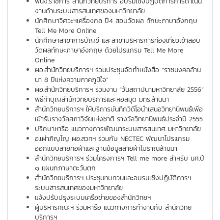
พนง.ราชการ สำนักวิทยบริการ อบรมเชิงปฏิบัติการการดำเนิน
งานด้านระบบสารสนเทศของมหาวิทยาลัย
นักศึกษาวิศวะฯเครื่องกล ปี4 สอบวัดผล ทักษะภาษาอังกฤษ
Tell Me More Online
นักศึกษาสาขาการบัญชี และสาขาบริหารการท่องเที่ยวเข้าสอบ
วัดผลทักษะภาษาอังกฤษ ด้วยโปรแกรม Tell Me More
Online
ผอ.สำนักวิทยบริการฯ ร่วมประชุมจัดทำหนังสือ “ราชมงคลล้าน
นา 8 ปีแห่งความภาคภูมิใจ”
ผอ.สำนักวิทยบริการฯ ร่วมงาน “วันสถาปนามหาวิทยาลัย 2556”
พิธีทำบุญสำนักวิทยบริการและหอสมุด มทร.ล้านนา
สำนักวิทยบริการฯ ให้บริการบันทึกวิดีโอนำเสนอวิทยานิพนธ์เพื่อ
เข้ารับรางวัลสภาวิจัยแห่งชาติ รางวัลวิทยานิพนธ์ประจำปี 2555
ปรึกษาหารือ แนวทางการพัฒนาระบบสารสนเทศ มหาวิทยาลัย
อ.เผ่าภิญโญ ผอ.สวทฯ ร่วมกับ NECTEC พัฒนาโปรแกรม
ออกแบบลายทอผ้าและฐานข้อมูลลายผ้าโบราณล้านนา
สำนักวิทยบริการฯ ร่วมโครงการฯ Tell me more สำหรับ นศ.ปี
๑ แผนกภาษาตะวันตก
สำนักวิทยบริการฯ ประชุมทบทวนและอบรมเชิงปฏิบัติการฯ
ระบบสารสนเทศของมหาวิทยาลัย
แจ้งปรับปรุงระบบเครือข่ายของสำนักวิทยฯ
ผู้บริหารคณะฯ ร่วมหารือ แนวทางการทำงานกับ สำนักวิทย
บริการฯ