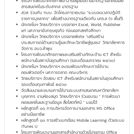
โครงการพัฒนาศักยภาพอาจารย์ผู้สอนด้านมาตรฐานเทคโนโลยี
สารสนเทศในระดับสากล มาตรฐาน
สวส. ร่วมกับ กบบ. จัดโครงการฯอบรม “ระบบลงเวลาปฏิบัติ
ราชการบุคลากร” เพื่อสร้างมาตรฐานเดียวกัน มทร.ล (๖ พื้นที่)
นักเทคโนฯ วิทยบริการฯ บรรยายฯ Excel, World, Publisher
แก่ นศ.ภาษาอังกฤษธุรกิจ ก่อนออกสหกิจศึกษา
นักเทคโนฯ วิทยบริการฯ บรรยายพิเศษ “เสริมสร้าง
ประสบการณ์ด้านความรู้และทักษะวิชาชีพสู่ชุมชน” วิทยาลัยฯการ
จัดการ อบจ.ลำพูน
โครงการพัฒนาศักยภาพและเสริมสร้างทักษะด้าน ICT สำหรับ
พนักงานในสถาบันอุดมศึกษา (รอบเดือนมกราคม ๒๕๖๐)
นักเทคโนฯ วิทยบริการฯ อบรมพัฒนาทักษะการใช้งาน
คอมพิวเตอร์ฯ นศ.การตลาด คณะบริหาร
วิทยบริการฯ จัดสอบ ICT สำหรับพนักงานในสถาบันอุดมศึกษา
รอบเดือนกุมภาพันธ์ ๒๕๖๐
จัดสัมมนาและอบรมการใช้งานระบบสารสนเทศมหาวิทยาลัยฯ
บุคลากร งานห้องสมุด วิทยบริการฯ ร่วมอบรม “ การพัฒนา
คอลเลคชั่นและฐานข้อมูล สื่อโสตทัศน์ ” ม.แม่โจ้
หลักสูตรที่ ๑๑ การบริหารจัดการงานเอกสาร MS Office
อย่างมืออาชีพ
หลักสูตรที่ ๑๐ การสร้างบทเรียน Mobile Learning ด้วยระบบ
iTunes U
โครงการพัฒนางานเอกสารสำนักงานด้วยโปรแกรม Office