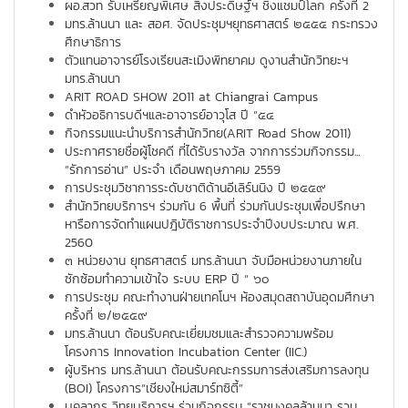
ผอ.สวท รับเหรียญพิเศษ สิ่งประดิษฐ์ฯ ชิงแชมป์โลก ครั้งที่ 2
มทร.ล้านนา และ สอศ. จัดประชุมฯยุทธศาสตร์ ๒๕๕๕ กระทรวง
ศึกษาธิการ
ตัวแทนอาจารย์โรงเรียนสะเมิงพิทยาคม ดูงานสำนักวิทยะฯ
มทร.ล้านนา
ARIT ROAD SHOW 2011 at Chiangrai Campus
ดำหัวอธิการบดีฯและอาจารย์อาวุโส ปี “๕๔
กิจกรรมแนะนำบริการสำนักวิทย(ARIT Road Show 2011)
ประกาศรายชื่อผู้โชคดี ที่ได้รับรางวัล จากการร่วมกิจกรรม...
“รักการอ่าน” ประจำ เดือนพฤษภาคม 2559
การประชุมวิชาการระดับชาติด้านอีเลิร์นนิง ปี ๒๕๕๙
สำนักวิทยบริการฯ ร่วมกัน 6 พื้นที่ ร่วมกันประชุมเพื่อปรึกษา
หารือการจัดทำแผนปฎิบัติราชการประจำปีงบประมาณ พ.ศ.
2560
๓ หน่วยงาน ยุทธศาสตร์ มทร.ล้านนา จับมือหน่วยงานภายใน
ซักซ้อมทำความเข้าใจ ระบบ ERP ปี “ ๖๐
การประชุม คณะทำงานฝ่ายเทคโนฯ ห้องสมุดสถาบันอุดมศึกษา
ครั้งที่ ๒/๒๕๕๙
มทร.ล้านนา ต้อนรับคณะเยี่ยมชมและสำรวจความพร้อม
โครงการ Innovation Incubation Center (IIC.)
ผู้บริหาร มทร.ล้านนา ต้อนรับคณะกรรมการส่งเสริมการลงทุน
(BOI) โครงการ“เชียงใหม่สมาร์ทซิตี้”
บุคลากร วิทยบริการฯ ร่วมกิจกรรม “ราชมงคลล้านนา รวม