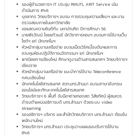
รองผู้อำนวยการฯ IT ประชุม RMUTL ARIT Service เน้น
ดำเนินการ IPv6
บุคลากร วิทยบริการฯ อบรม การควบคุมความเสี่ยงฯ และงาน
ตรวจสอบภายในมหาวิทยาลัย
ขอแสดงความยินดีกับ มหาบัณฑิต ปีการศึกษา 56
นายพีรวัฒน์ ไชยแก้วเมร์ นักวิชาการคอมฯ อบรมการใช้งานเว็บ
ไซต์ฯ แก่ นักเทคโนฯ
หัวหน้ากลุ่มงานเครือข่าย อบรมเน็ตเวิร์คเบื้องต้นฯและการ
ควบคุมห้องปฏิบัติการนวัตกรรมฯ แก่ นักเทคโนฯ
พาณิชยการเชียงใหม่ ศึกษาดูงานด้านสารสนเทศฯ วิทยบริการฯ
เชียงราย
หัวหน้ากลุ่มงานเครือข่าย แนะนำการใช้งาน Teleconference
กศน.เชียงใหม่
นักเทคโนโลยีสารสนเทศ สวท.มทร.ล้านนา อบรมภาษาอังกฤษ
ออนไลน์และทักษะเทคโนโลยีสารสนเทศ
วิทยบริการฯ 6 พื้นที่ จับมือฯถ่ายทอดสด วิสัยทัศน์ ผู้สมควร
ดำรงตำแหน่งอธิการบดี มทร.ล้านนา ด้วยระบบ video
streaming
รองอธิการฯ บริหาร และสำนักวิทยบริการฯ มทร.ล้านนา ต้อนรับ
พนักงานใหม่
วิทยบริการฯ มทร.ล้านนา ประชุมวางแผนรองรับการใช้งาน
IPv6