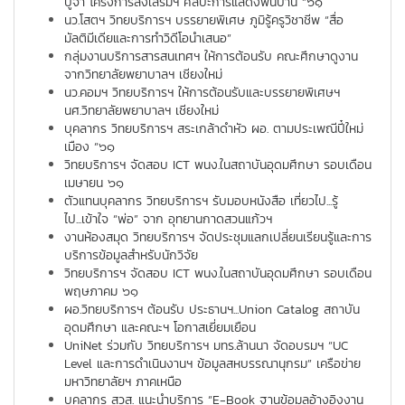
ปู่จา โครงการส่งเสริมฯ ศิลปะการแสดงพื้นบ้าน “๖๑
นว.โสตฯ วิทยบริการฯ บรรยายพิเศษ ภูมิรู้ครูวิชาชีพ “สื่อ
มัลติมีเดียและการทำวิดีโอนำเสนอ”
กลุ่มงานบริการสารสนเทศฯ ให้การต้อนรับ คณะศึกษาดูงาน
จากวิทยาลัยพยาบาลฯ เชียงใหม่
นว.คอมฯ วิทยบริการฯ ให้การต้อนรับและบรรยายพิเศษฯ
นศ.วิทยาลัยพยาบาลฯ เชียงใหม่
บุคลากร วิทยบริการฯ สระเกล้าดำหัว ผอ. ตามประเพณีปี๋ใหม่
เมือง “๖๑
วิทยบริการฯ จัดสอบ ICT พนง.ในสถาบันอุดมศึกษา รอบเดือน
เมษายน ๖๑
ตัวแทนบุคลากร วิทยบริการฯ รับมอบหนังสือ เที่ยวไป...รู้
ไป...เข้าใจ “พ่อ” จาก อุทยานกาดสวนแก้วฯ
งานห้องสมุด วิทยบริการฯ จัดประชุมแลกเปลี่ยนเรียนรู้และการ
บริการข้อมูลสำหรับนักวิจัย
วิทยบริการฯ จัดสอบ ICT พนง.ในสถาบันอุดมศึกษา รอบเดือน
พฤษภาคม ๖๑
ผอ.วิทยบริการฯ ต้อนรับ ประธานฯ...Union Catalog สถาบัน
อุดมศึกษา และคณะฯ โอกาสเยี่ยมเยือน
UniNet ร่วมกับ วิทยบริการฯ มทร.ล้านนา จัดอบรมฯ “UC
Level และการดำเนินงานฯ ข้อมูลสหบรรณานุกรม” เครือข่าย
มหาวิทยาลัยฯ ภาคเหนือ
บุคลากร สวส. แนะนำบริการ “E-Book ฐานข้อมูลอ้างอิงงาน