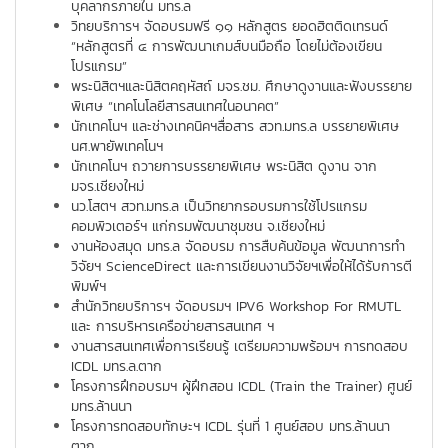
บุคลากรภายใน มทร.ล
วิทยบริการฯ จัดอบรมฟรี ๑๑ หลักสูตร ยอดฮิตติดเทรนด์
“หลักสูตรที่ ๔ การพัฒนาเกมส์บนมือถือ โดยไม่ต้องเขียน
โปรแกรม”
พระนิสิตฯและนิสิตคฤหัสถ์ มจร.ชม. ศึกษาดูงานและฟังบรรยาย
พิเศษ “เทคโนโลยีสารสนเทศในอนาคต”
นักเทคโนฯ และช่างเทคนิคฯสื่อสาร สวท.มทร.ล บรรยายพิเศษ
นศ.พายัพเทคโนฯ
นักเทคโนฯ ถวายการบรรยายพิเศษ พระนิสิต ดูงาน จาก
มจร.เชียงใหม่
นว.โสตฯ สวท.มทร.ล เป็นวิทยากรอบรมการใช้โปรแกรม
คอมพิวเตอร์ฯ แก่กรมพัฒนาชุมชน จ.เชียงใหม่
งานห้องสมุด มทร.ล จัดอบรม การสืบค้นข้อมูล พัฒนาการทำ
วิจัยฯ ScienceDirect และการเขียนงานวิจัยฯเพื่อให้ได้รับการตี
พิมพ์ฯ
สำนักวิทยบริการฯ จัดอบรมฯ IPV6 Workshop For RMUTL
และ การบริหารเครือข่ายสารสนเทศ ฯ
งานสารสนเทศเพื่อการเรียนรู้ เตรียมความพร้อมฯ การทดสอบ
ICDL มทร.ล.ตาก
โครงการฝึกอบรมฯ ผู้ฝึกสอน ICDL (Train the Trainer) ศูนย์
มทร.ล้านนา
โครงการทดสอบทักษะฯ ICDL รุ่นที่ 1 ศูนย์สอบ มทร.ล้านนา
ตาก