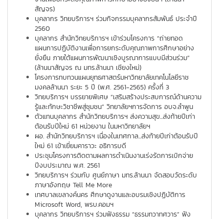
สัญจร)
บุคลากร วิทยบริการฯ ร่วมกิจกรรมบุคลากรสัมพันธ์ ประจำปี
2560
บุคลากร สำนักวิทยบริการฯ เข้าร่วมโครงการ “ถ่ายทอด
แผนการปฏิบัติงานเพื่อการยกระดับคุณภาพการศึกษาอย่าง
ยั่งยืน ภายใต้แผนการพัฒนาเชิงบูรณาการแบบมีส่วนร่วม”
(ล้านนาสัญจร ณ มทร.ล้านนา เชียงใหม่)
โครงการทบทวนแผนยุทธศาสตร์มหาวิทยาลัยเทคโนโลยีราช
มงคลล้านนา ระยะ 5 ปี (พ.ศ. 2561-2565) ครั้งที่ 3
วิทยบริการฯ บรรยายพิเศษ “เสริมสร้างประสบการณ์ด้านความ
รู้และทักษะวิชาชีพสู่ชุมชน” วิทยาลัยฯการจัดการ อบจ.ลำพูน
ตัวแทนบุคลากร สำนักวิทยบริการฯ ส่งความสุข...ส่งท้ายปีเก่า
ต้อนรับปีใหม่ 61 หน่วยงาน ในมหาวิทยาลัยฯ
ผอ. สำนักวิทยบริการฯ เนื่องในเทศกาล...ส่งท้ายปีเก่าต้อนรับปี
ใหม่ 61 เข้าเยี่ยมคาราวะ อธิการบดี
ประชุมโครงการติดตามผลการดำเนินงานเร่งรัดการเบิกจ่าย
ปีงบประมาณ พ.ศ. 2561
วิทยบริการฯ ร่วมกับ ศูนย์ภาษา มทร.ล้านนา จัดสอบวัดระดับ
ภาษาอังกฤษ Tell Me More
เทศบาลเขลางค์นคร ศึกษาดูงานและอบรมเชิงปฏิบัติการ
Microsoft Word, พรบ.คอมฯ
บุคลากร วิทยบริการฯ ร่วมฟังธรรม “ธรรมทวาทศวาร” ฟัง