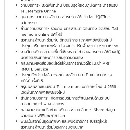
วิทยบริการฯ เขตพื้นที่น่าน ปรับปรุงห้องปฏิบัติการ เตรียมรับ
Tell Memore Online
บุคลากร สวท.มทร.ล้านนา อบรมการใช้งานห้องปฏิบัติการ
นวัตกรรม
สำนักวิทยบริการฯ ร่วมกับ มทร.ล้านนา จอมทอง จัดสอบ Tell
me more online นศ.ใหม่
สวท.มทร.ล้านนา ร่วมกับ วิทยบริการฯ ภาคพายัพเชียงใหม่
ประชุมเตรียมความพร้อม โครงการปรับพื้นฐาน TMM Online
งานวิทยบริการฯ เขตพื้นที่เชียงราย เข้าร่วมอบรมการใช้ห้องปฏิ
บ้ติการเสริมทักษะการเรียนรู้ด้วยตนเอง
กลุ่มงานผลิตสื่อมัลติมีเดียให้บริการถ่ายวีดีโอแนะนำ ARIT
RMUTL Service
ประชุมจัดทำหนังสือ “ราชมงคลล้านนา 8 ปี แห่งความภาค
ภูมิใจ”ครั้งที่ 5
สรุปผลผลคะแนนสอบ Tell me more นักศึกษาใหม่ ปี 2556
เขตพื้นที่ภาคพายัพเชียงใหม่
สำนักวิทยบริการฯ จัดการอบรมการดำเนินงานด้านระบบ
สารสนเทศแก่ พนง.ราชการ
กลุ่มงานระบบเครือข่าย บริการ ช่วยเหลือการ Share ข้อมูล
ผ่านระบบ WIFIและสาย Lan
พนง.ในสถาบันอุดมศึกษา และพนง.ราชการ (บรรจุใหม่)
สวท.มทร.ล้านนา ร่วมโครงการปฐมนิเทศ