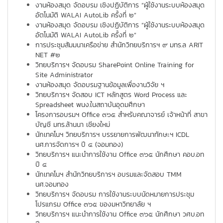
งานห้องสมุด จัดอบรม เชิงปฏิบัติการ “ผู้ใช้งานระบบห้องสมุด
อัตโนมัติ WALAI AutoLib ครั้งที่ ๒”
งานห้องสมุด จัดอบรม เชิงปฏิบัติการ “ผู้ใช้งานระบบห้องสมุด
อัตโนมัติ WALAI AutoLib ครั้งที่ ๒”
การประชุมสัมมนาเครือข่าย สำนักวิทยบริการฯ ๙ มทร.ล ARIT
NET #๒
วิทยบริการฯ จัดอบรม SharePoint Online Training for
Site Administrator
งานห้องสมุด จัดอบรมฐานข้อมูลเพื่องานวิจัย ฯ
วิทยบริการฯ จัดสอบ ICT หลักสูตร Word Process และ
Spreadsheet พนง.ในสถาบันอุดมศึกษา
โครงการอบรมฯ Office ๓๖๕ สำหรับคณาจารย์ เจ้าหน้าที่ สาขา
บัญชี มทร.ล้านนา เชียงใหม่
นักเทคโนฯ วิทยบริการฯ บรรยายการพัฒนาทักษะฯ ICDL
นศ.การจัดการฯ ปี ๔ (จอมทอง)
วิทยบริการฯ แนะนำการใช้งาน Office ๓๖๕ นักศึกษา คอบ.อท
ปี ๔
นักเทคโนฯ สำนักวิทยบริการฯ อบรมและจัดสอบ TMM
นศ.จอมทอง
วิทยบริการฯ จัดอบรม การใช้งานระบบนัดหมายการประชุม
โปรแกรม Office ๓๖๕ ของมหาวิทยาลัย ฯ
วิทยบริการฯ แนะนำการใช้งาน Office ๓๖๕ นักศึกษา วศบ.อท