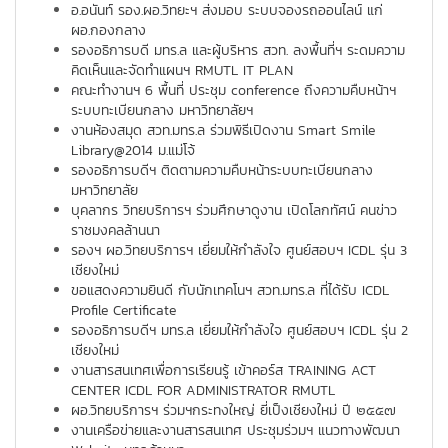
อ.อนันท์ รอง.ผอ.วิทยะฯ ส่งมอบ ระบบจองรถออนไลน์ แก่
ผอ.กองกลาง
รองอธิการบดี มทร.ล และผู้บริหาร สวท. ลงพื้นที่ฯ ระดมความ
คิดเห็นและจัดทำแผนฯ RMUTL IT PLAN
คณะทำงานฯ 6 พื้นที่ ประชุม conference ถึงความคืบหน้าฯ
ระบบทะเบียนกลาง มหาวิทยาลัยฯ
งานห้องสมุด สวท.มทร.ล ร่วมพิธีเปิดงาน Smart Smile
Library@2014 ม.แม่โจ้
รองอธิการบดีฯ ติดตามความคืบหน้าระบบทะเบียนกลาง
มหาวิทยาลัย
บุคลากร วิทยบริการฯ ร่วมศึกษาดูงาน เปิดโลกทัศน์ คนข่าว
ราชมงคลล้านนา
รองฯ ผอ.วิทยบริการฯ เยี่ยมให้กำลังใจ ศูนย์สอบฯ ICDL รุ่น 3
เชียงใหม่
ขอแสดงความยินดี กับนักเทคโนฯ สวท.มทร.ล ที่ได้รับ ICDL
Profile Certificate
รองอธิการบดีฯ มทร.ล เยี่ยมให้กำลังใจ ศูนย์สอบฯ ICDL รุ่น 2
เชียงใหม่
งานสารสนเทศเพื่อการเรียนรู้ เข้าคอร์ส TRAINING ACT
CENTER ICDL FOR ADMINISTRATOR RMUTL
ผอ.วิทยบริการฯ ร่วมฯกระทงใหญ่ ยี่เป็งเชียงใหม่ ปี ๒๕๕๗
งานเครือข่ายและงานสารสนเทศ ประชุมร่วมฯ แนวทางพัฒนา