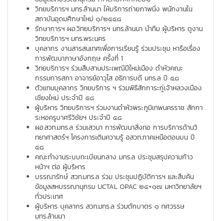
วิทยบริการฯ มทร.ล้านนา ให้บริการถ่ายภาพนิ่ง พนักงานใน
สถาบันอุดมศึกษาใหม่ ๑/๒๕๕๘
รักษาการฯ ผอ.วิทยบริการฯ มทร.ล้านนา นำทีม ผู้บริหาร ดูงาน
วิทยบริการฯ มทร.พระนคร
บุคลากร งานสารสนเทศเพื่อการเรียนรู้ ร่วมประชุม หารือเรื่อง
การพัฒนาภาษาอังกฤษ ครั้งที่ 1
วิทยบริการฯ ร่วมสืบสานประเพณีปีใหม่เมือง ดำหัวคณะ
กรรมการสภา อาจารย์อาวุโส อธิการบดี มทร.ล ปี ๕๘
ตัวแทนบุคลากร วิทยบริการ ฯ ร่วมพิธีสักการะกู่เจ้าหลวงเมือง
เชียงใหม่ ประจำปี ๕๘
ผู้บริหาร วิทยบริการฯ ร่วมงานดำหัวพระภูมิเทพนครราช สักกา
ระหอครูบาศรีวิชัยฯ ประจำปี ๕๘
ผอ.สวท.มทร.ล ร่วมเสวนา การพัฒนาสิ่งทอ การบริการด้านวิ
ทยาศาสตร์ฯ โครงการเติมความรู้ อสวท.ภาคเหนือตอนบน ปี
๕๘
คณะทำงานระบบทะเบียนกลาง มทร.ล ประชุมสรุปความก้าว
หน้าฯ ต่อ ผู้บริหาร
บรรณารักษ์ สวท.มทร.ล ร่วม ประชุมปฏิบัติการฯ และสืบค้น
ข้อมูลสหบรรณานุกรม UCTAL OPAC ๒๔+๑๗ มหาวิทยาลัยฯ
ทั่วประเทศ
ผู้บริหาร บุคลากร สวท.มทร.ล ร่วมตักบาตร ๑ ทศวรรษ
มทร.ล้านนา