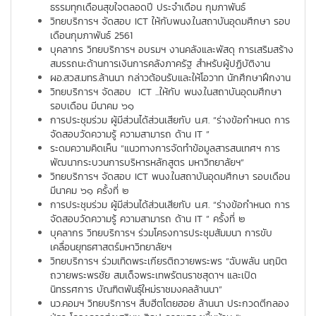
ธรรมทุกเดือนสุขใจตลอดปี ประจำเดือน กุมภาพันธ์
วิทยบริการฯ จัดสอบ ICT ให้กับพนง.ในสถาบันอุดมศึกษา รอบ
เดือนกุมภาพันธ์ 2561
บุคลากร วิทยบริการฯ อบรมฯ งานคลังและพัสดุ การเสริมสร้าง
สมรรถนะด้านการเงินการคลังภาครัฐ สำหรับผู้ปฏิบัติงาน
ผอ.สวส.มทร.ล้านนา กล่าวต้อนรับและให้โอวาท นักศึกษาฝึกงาน
วิทยบริการฯ จัดสอบ ICT ...ให้กับ พนง.ในสถาบันอุดมศึกษา
รอบเดือน มีนาคม ๖๑
การประชุมร่วม ผู้มีส่วนได้ส่วนเสียกับ น.ศ. “ร่างข้อกำหนด การ
จัดสอบวัดความรู้ ความสามารถ ด้าน IT ”
ระดมความคิดเห็น “แนวทางการจัดทำข้อมูลสารสนเทศฯ การ
พัฒนากระบวนการบริหารหลักสูตร มหาวิทยาลัยฯ”
วิทยบริการฯ จัดสอบ ICT พนง.ในสถาบันอุดมศึกษา รอบเดือน
มีนาคม ๖๑ ครั้งที่ ๒
การประชุมร่วม ผู้มีส่วนได้ส่วนเสียกับ น.ศ. “ร่างข้อกำหนด การ
จัดสอบวัดความรู้ ความสามารถ ด้าน IT ” ครั้งที่ ๒
บุคลากร วิทยบริการฯ ร่วมโครงการประชุมสัมมนา การขับ
เคลื่อนยุทธศาสตร์มหาวิทยาลัยฯ
วิทยบริการฯ ร่วมเทิดพระเกียรติถวายพระพร “ฉับพลัน นฤมิต
ถวายพระพรชัย สมเด็จพระเทพรัตนราชสุดาฯ และเปิด
นิทรรศการ บัณฑิตพันธุ์ใหม่ราชมงคลล้านนา”
นว.คอมฯ วิทยบริการฯ สืบฮีตโตยฮอย ล้านนา ประกวดตีกลอง