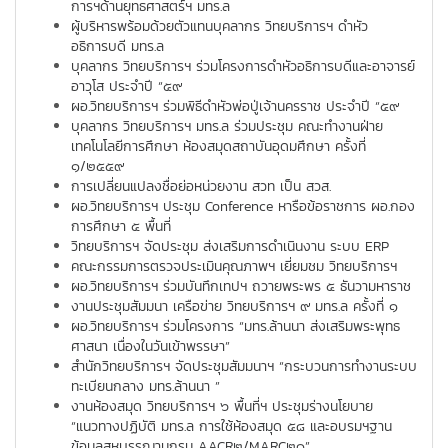
การฯด้านยุทธศาสตร์ฯ มทร.ล
ผู้บริหารพร้อมด้วยตัวแทนบุคลากร วิทยบริการฯ ดำหัว
อธิการบดี มทร.ล
บุคลากร วิทยบริการฯ ร่วมโครงการดำหัวอธิการบดีและอาจารย์
อาวุโส ประจำปี “๕๙
ผอ.วิทยบริการฯ ร่วมพิธีดำหัวพ่อปู่เจ้านครราช ประจำปี “๕๙
บุคลากร วิทยบริการฯ มทร.ล ร่วมประชุม คณะทำงานฝ่าย
เทคโนโลยีการศึกษา ห้องสมุดสถาบันอุดมศึกษา ครั้งที่
๑/๒๕๕๙
การเปลี่ยนแปลงชื่อย่อหน่วยงาน สวท เป็น สวส.
ผอ.วิทยบริการฯ ประชุม Conference หารือข้อราชการ ผอ.กอง
การศึกษา ๕ พื้นที่
วิทยบริการฯ จัดประชุม ส่งเสริมการดำเนินงาน ระบบ ERP
คณะกรรมการตรวจประเมินคุณภาพฯ เยี่ยมชม วิทยบริการฯ
ผอ.วิทยบริการฯ ร่วมบันทึกเทปฯ ถวายพระพร ๕ ธันวามหาราช
งานประชุมสัมมนา เครือข่าย วิทยบริการฯ ๙ มทร.ล ครั้งที่ ๑
ผอ.วิทยบริการฯ ร่วมโครงการ “มทร.ล้านนา ส่งเสริมพระพุทธ
ศาสนา เนื่องในวันเข้าพรรษา”
สำนักวิทยบริการฯ จัดประชุมสัมมนาฯ “กระบวนการทำงานระบบ
ทะเบียนกลาง มทร.ล้านนา ”
งานห้องสมุด วิทยบริการฯ ๖ พื้นที่ฯ ประชุมร่างนโยบาย
“แนวทางปฏิบัติ มทร.ล การใช้ห้องสมุด ๕๘ และอบรมฯฐาน
ข้อมูลสหบรรณานุกรม AACR๒/MARC๒๑”