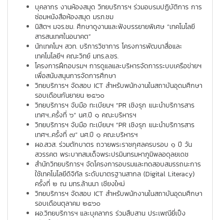
บุคลากร งานห้องสมุด วิทยบริการฯ ร่วมอบรมปฏิบัติการ การ
ซ่อมหนังสือห้องสมุด มรภ.ชม
นิสิตฯ มจร.ชม. ศึกษาดูงานและฟังบรรยายพิเศษ “เทคโนโลยี
สารสนเทศในอนาคต”
นักเทคโนฯ สวท. บริการวิชาการ โครงการพัฒนาสื่อและ
เทคโนโลยีฯ คณะวิทย์ มทร.ล.ชร.
โครงการฝึกอบรมฯ การดูแลและบริหารจัดการระบบเครือข่ายฯ
เพื่อสนับสนุนการจัดการศึกษา
วิทยบริการฯ จัดสอบ ICT สำหรับพนักงานในสถาบันอุดมศึกษา
รอบเดือนกันยายน ๒๕๖๐
วิทยบริการฯ จับมือ ทะเบียนฯ “PR เชิงรุก แนะนำบริการสาร
เทศฯ...ครั้งที่ ๖” นศ.ปี ๑ คณะบริหารฯ
วิทยบริการฯ จับมือ ทะเบียนฯ “PR เชิงรุก แนะนำบริการสาร
เทศฯ...ครั้งที่ ๗” นศ.ปี ๑ คณะบริหารฯ
ผอ.สวส. ร่วมตักบาตร ถวายพระราชกุศลครบรอบ ๑ ปี วัน
สวรรคต พระบาทสมเด็จพระปรมินทรมหาภูมิพลอดุลยเดช
สำนักวิทยบริการฯ จัดโครงการอบรมและทดสอบสมรรถนะการ
ใช้เทคโนโลยีดิจิทัล ระดับมาตรฐานสากล (Digital Literacy)
ครั้งที่ ๒ ณ มทร.ล้านนา เชียงใหม่
วิทยบริการฯ จัดสอบ ICT สำหรับพนักงานในสถาบันอุดมศึกษา
รอบเดือนตุลาคม ๒๕๖๐
ผอ.วิทยบริการฯ และบุคลากร ร่วมสืบสาน ประเพณียี่เป็ง