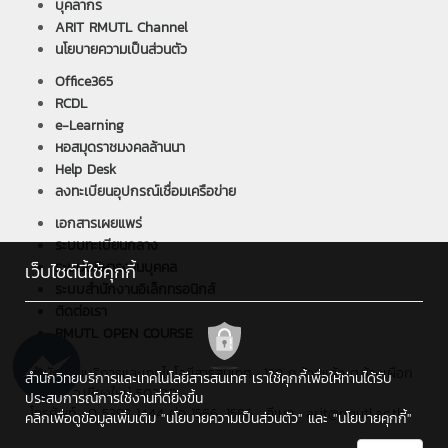
บุคลากร
ARIT RMUTL Channel
นโยบายความเป็นส่วนตัว
Office365
RCDL
e-Learning
หอสมุดราชมงคลล้านนา
Help Desk
ลงทะเบียนอุปกรณ์เชื่อมเครือข่าย
เอกสารเผยแพร่
ระบบทะเบียนกลาง
ระบบบริหารงานบุคคล
เว็บไซต์นี้ใช้คุกกี้
ระบบสำนักงานอิเล็กทรอนิกส์
ติดต่อเรา
RMUTL OPEN COURSE
สำนักวิทยบริการและเทคโนโลยีสารสนเทศ : 128 ถ.ห้วยแก้ว ต.ช้างเผือก
สำนักวิทยบริการและเทคโนโลยีสารสนเทศ เราใช้คุกกี้เพื่อให้ท่านได้รับ
อ.เมือง จ.เชียงใหม่ 50300
ประสบการณ์การใช้งานที่ดียิ่งขึ้น
โทรศัพท์ : 0 5392 1444 ต่อ 1566, 1586 , อีเมล : arit@rmutl.ac.th
คลิกเพื่อดูข้อมูลเพิ่มเติม
"นโยบายความเป็นส่วนตัว"
และ
"นโยบายคุกกี้"